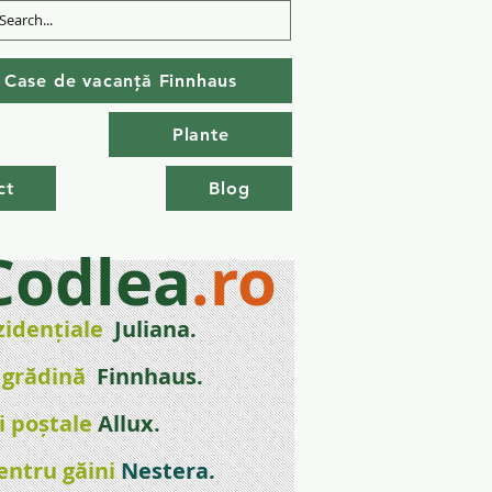
Case de vacanță Finnhaus
Plante
ct
Blog
Codlea
.ro
zidențial
e
Juliana.
 gr
ădină
Finnhaus.
i poștale
Allux.
entru găini
Nestera
.