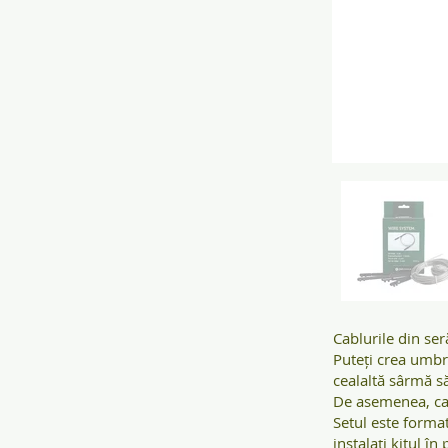
Cablurile din ser
Puteți crea umbr
cealaltă sârmă să
De asemenea, cabl
Setul este format
instalați kitul în