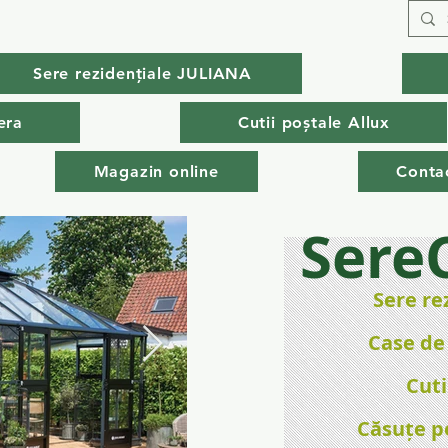
Sere rezidențiale JULIANA
era
Cutii poștale Allux
Magazin online
Conta
Sere
Sere re
Case de
Cuti
Căsuțe p