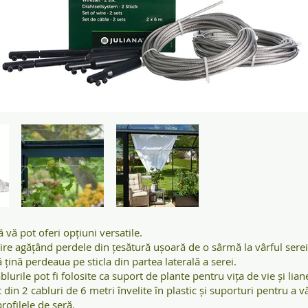
ă vă pot oferi opțiuni versatile.
ire agățând perdele din țesătură ușoară de o sârmă la vârful serei
 țină perdeaua pe sticla din partea laterală a serei.
urile pot fi folosite ca suport de plante pentru vița de vie și lian
 din 2 cabluri de 6 metri învelite în plastic și suporturi pentru a 
 profilele de seră.