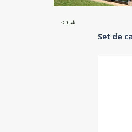
_KSM0228_Grand Oase 18,8_cm
< Back
Set de c