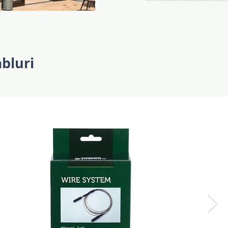
yk.jpg
juliana14_KSM5343_Orangeri_
abluri