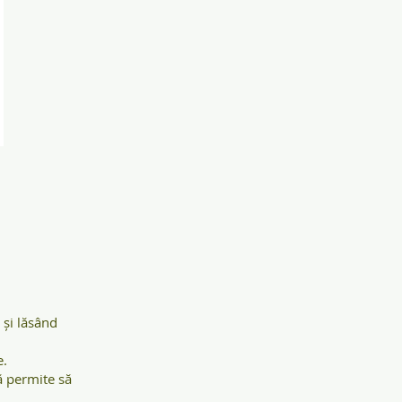
 și lăsând
e.
vă permite să