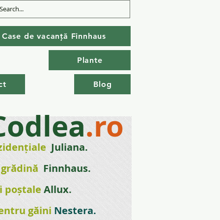
Case de vacanță Finnhaus
Plante
ct
Blog
Codlea
.ro
zidențial
e
Juliana.
 gr
ădină
Finnhaus.
i poștale
Allux.
entru găini
Nestera
.