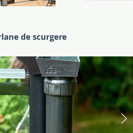
yk.jpg
juliana14_KSM5343_Orangeri_
rlane de scurgere