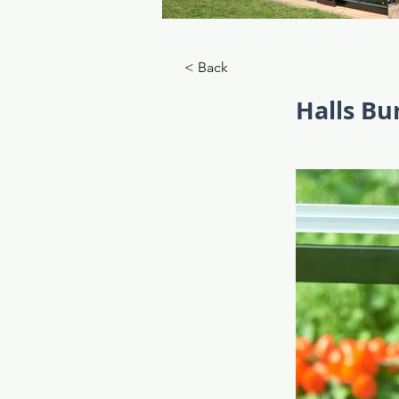
_KSM0228_Grand Oase 18,8_cm
< Back
Halls Bu