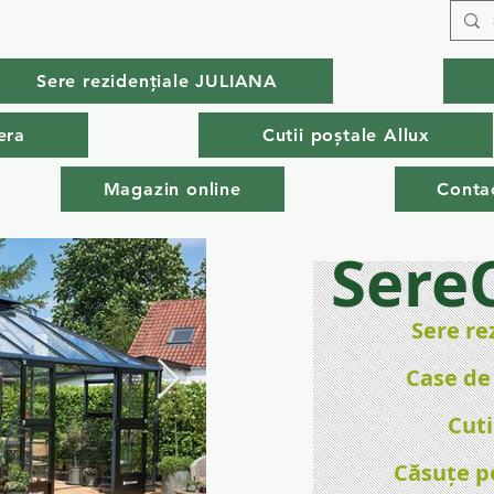
Sere rezidențiale JULIANA
era
Cutii poștale Allux
Magazin online
Conta
Sere
Sere re
Case de
Cuti
Căsuțe p