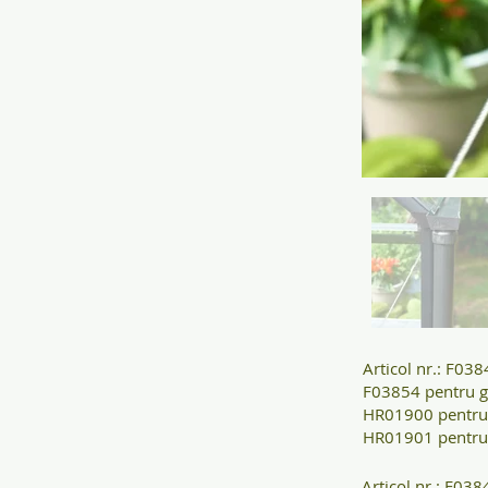
Articol nr.: F03
F03854 pentru g
HR01900 pentru
HR01901 pentru 
Articol nr.: F03