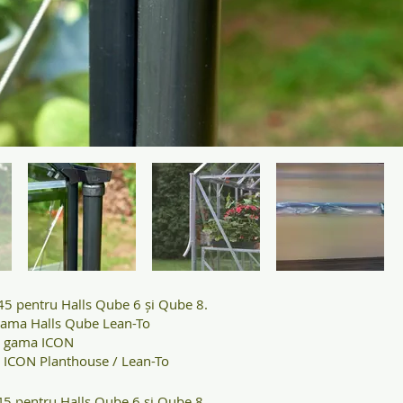
845 pentru Halls Qube 6 și Qube 8.
ama Halls Qube Lean-To
 gama ICON
ICON Planthouse / Lean-To
845 pentru Halls Qube 6 și Qube 8.