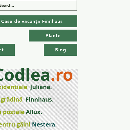
Case de vacanță Finnhaus
Plante
ct
Blog
Codlea
.ro
zidențial
e
Juliana.
 gr
ădină
Finnhaus.
i poștale
Allux.
entru găini
Nestera
.