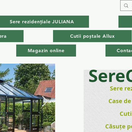
Sere rezidențiale JULIANA
era
Cutii poștale Allux
Magazin online
Conta
Sere
Sere re
Case de
Cuti
Căsuțe p