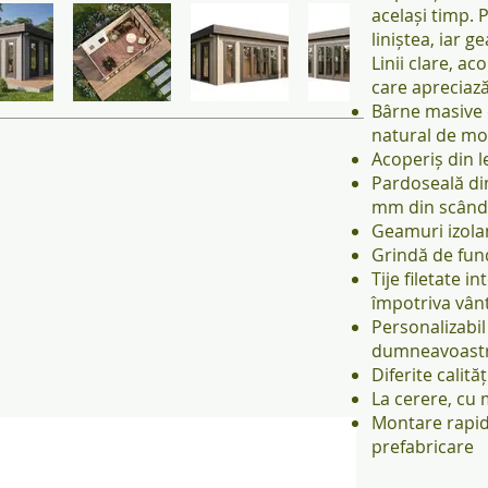
același timp. 
liniștea, iar g
Linii clare, ac
care apreciază 
Bârne masive
natural de mo
Acoperiș din 
Pardoseală di
mm din scândur
Geamuri izolan
Grindă de fun
Tije filetate 
împotriva vânt
Personalizabil
dumneavoast
Diferite calită
La cerere, cu
Montare rapidă
prefabricare