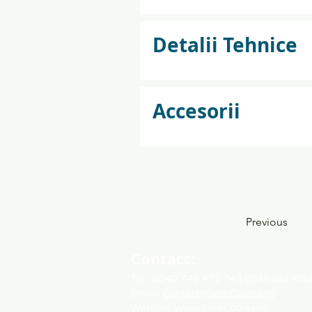
Detalii Tehnice
Accesorii
Previous
Contact:
Tel.:
0040 746
472 743
(SMS sau Wh
Email:
Contact@SereCodlea.ro
Website:
www.SereCodlea.ro