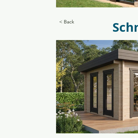
_KSM0228_Grand Oase 18,8_cm
Sch
< Back