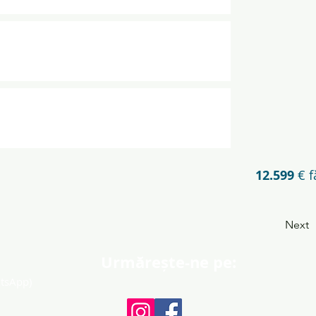
12.599
€ f
Next
Urmărește-ne pe:
atsApp
)