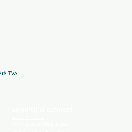
ără TVA
Condiții și termeni
Garanție
12
ani
Politica de confidenț
ialitate
Condiții de vânzare și livrare