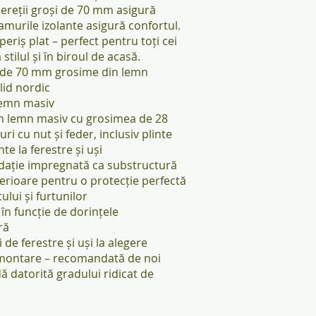
Pereții groși de 70 mm asigură
eamurile izolante asigură confortul.
operiș plat – perfect pentru toți cei
stilul și în biroul de acasă.
 de 70 mm grosime din lemn
lid nordic
lemn masiv
n lemn masiv cu grosimea de 28
i cu nut și feder, inclusiv plinte
te la ferestre și uși
dație impregnată ca substructură
interioare pentru o protecție perfectă
ului și furtunilor
 în funcție de dorințele
ră
ți de ferestre și uși la alegere
 montare – recomandată de noi
 datorită gradului ridicat de