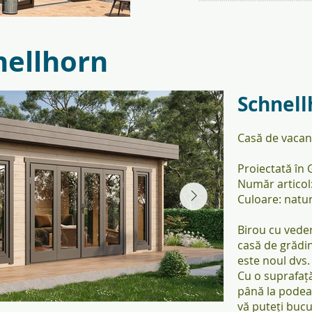
yk.jpg
juliana14_KSM5343_Orangeri_
nellhorn
Schnell
Casă de vacan
Proiectată în
Număr articol
Culoare: natu
Birou cu veder
casă de grădin
este noul dvs.
Cu o suprafață
până la podea 
vă puteți bucu