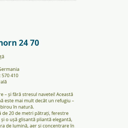
cmyk.jpg
F09974_Juliana_Jubii60_10-
9_black_safetyglass_57017010
horn 24 70
ță
 Germania
: 570 410
rală
e – și fără stresul navetei! Această
ă este mai mult decât un refugiu –
 birou în natură.
 de 20 de metri pătrați, ferestre
și o ușă glisantă pliantă elegantă,
ra de lumină, aer și concentrare în