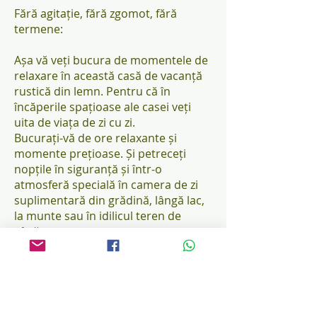
Fără agitație, fără zgomot, fără
termene:
Așa vă veți bucura de momentele de
relaxare în această casă de vacanță
rustică din lemn. Pentru că în
încăperile spațioase ale casei veți
uita de viața de zi cu zi.
Bucurați-vă de ore relaxante și
momente prețioase. Și petreceți
nopțile în siguranță și într-o
atmosferă specială în camera de zi
suplimentară din grădină, lângă lac,
la munte sau în idilicul teren de
vânătoare.
Grosime perete 70/92 mm
Ușă simplă din lemn stratificat cu
geam termopan, de calitate
superioară, cu încuietoare multiplă
Cu pod pentru dormit și scară fixă