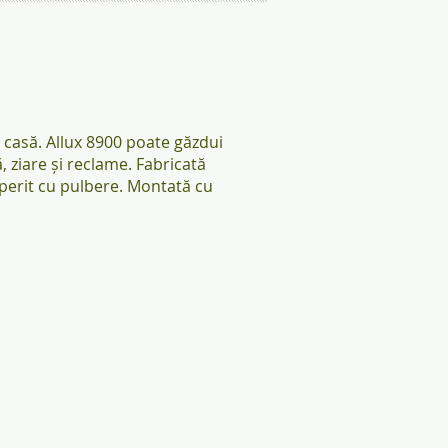
cmyk.jpg
F09974_Juliana_Jubii60_10-
9_black_safetyglass_57017010
e casă. Allux 8900 poate găzdui
 ziare și reclame. Fabricată
operit cu pulbere. Montată cu