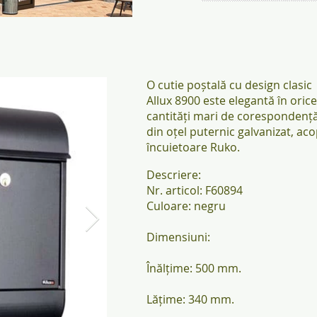
yk.jpg
juliana14_KSM5343_Orangeri_
O cutie poștală cu design clasic
Allux 8900 este elegantă în oric
cantități mari de corespondență,
din oțel puternic galvanizat, ac
încuietoare Ruko.
Descriere:
Nr. articol: F60894
Culoare: negru
Dimensiuni:
Înălțime: 500 mm.
Lățime: 340 mm.