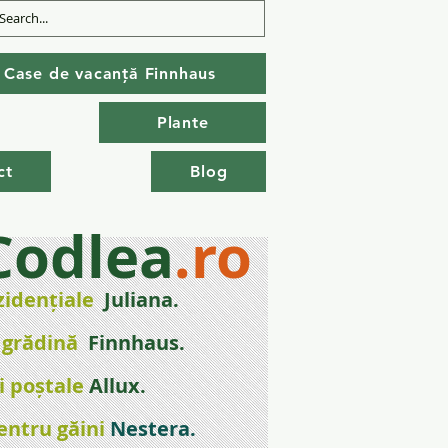
Case de vacanță Finnhaus
Plante
ct
Blog
Codlea
.ro
zidențial
e
Juliana.
 gr
ădină
Finnhaus.
i poștale
Allux.
entru găini
Nestera
.