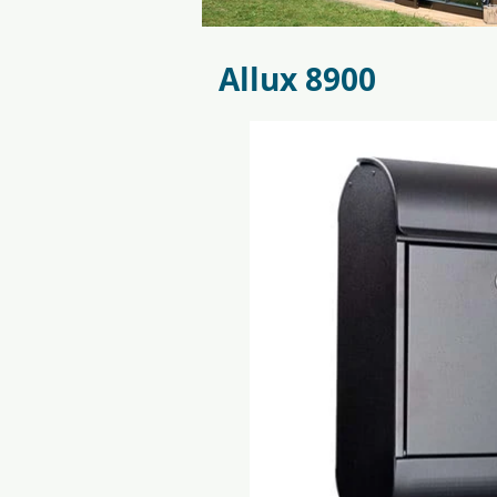
_KSM0228_Grand Oase 18,8_cm
Allux 8900