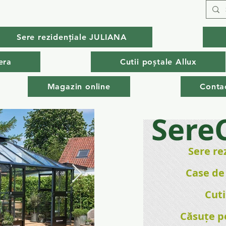
Sere rezidențiale JULIANA
era
Cutii poștale Allux
Magazin online
Conta
Sere
Sere re
Case de
Cuti
Căsuțe p