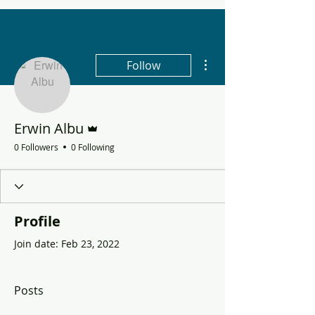
More actions
Follow
Admin
Erwin Albu
0 Followers
0 Following
Profile
Join date: Feb 23, 2022
Posts